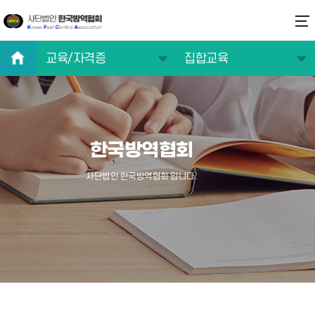
교육/자격증
집합교육
협회소개
집합교육
주요사업
방역소독전문교육
한국방역협회
연구/기술/정보
온라인교육 바로가기
교육/자격증
법정교육이수증출력
사단법인 한국방역협회 입니다.
알림마당
방역전문가 찾기