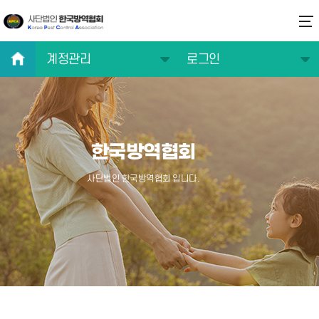
계정관리
로그인
협회소개
로그인
주요사업
회원가입
한국방역협회
연구/기술/정보
아이디 찾기
교육/자격증
비밀번호 찾기
사단법인 한국방역협회 입니다.
알림마당
방역전문가 찾기