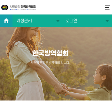
계정관리
로그인
협회소개
로그인
주요사업
회원가입
한국방역협회
연구/기술/정보
아이디 찾기
교육/자격증
비밀번호 찾기
사단법인 한국방역협회 입니다.
알림마당
방역전문가 찾기